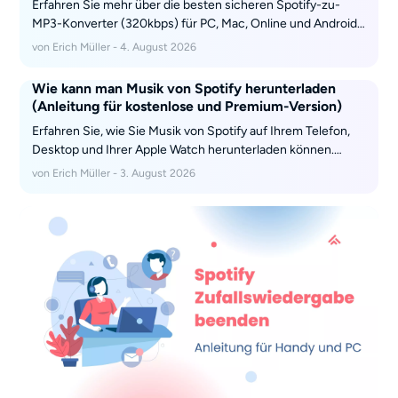
Erfahren Sie mehr über die besten sicheren Spotify-zu-
MP3-Konverter (320kbps) für PC, Mac, Online und Android.
Vermeiden Sie Betrügereien.
von Erich Müller - 4. August 2026
Wie kann man Musik von Spotify herunterladen
(Anleitung für kostenlose und Premium-Version)
Erfahren Sie, wie Sie Musik von Spotify auf Ihrem Telefon,
Desktop und Ihrer Apple Watch herunterladen können.
Informieren Sie sich über die Spotify Premium-
von Erich Müller - 3. August 2026
Beschränkungen, kostenlose Optionen und wie