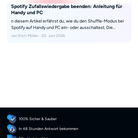
Spotify Zufallswiedergabe beenden: Anleitung für
Handy und PC
n diesem Artikel erfährst du, wie du den Shuffle-Modus bei
Spotify auf Handy und PC ein- oder ausschaltest. Die
Anleitung zeigt dir einfache Schritte und gibt Tipps für Free-
von Erich Müller - 20. Juni 2026
Nutzer, damit du deine Musik in der gewünschten
Reihenfolge genießen kannst.
100% Sicher & Sauber
In 48 Stunden Antwort bekommen