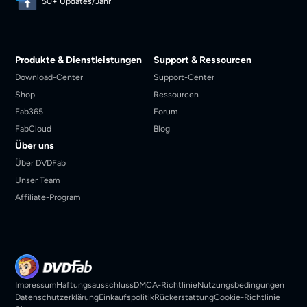
50+ Updates/Jahr
Produkte & Dienstleistungen
Support & Ressourcen
Download-Center
Support-Center
Shop
Ressourcen
Fab365
Forum
FabCloud
Blog
Über uns
Über DVDFab
Unser Team
Affiliate-Program
Impressum
Haftungsausschluss
DMCA-Richtlinie
Nutzungsbedingungen
Datenschutzerklärung
Einkaufspolitik
Rückerstattung
Cookie-Richtlinie